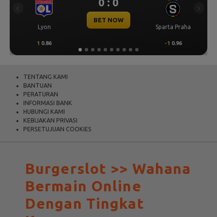
0 : 0
0 
Previous
Next
BET NOW
BET
Sparta Praha
SK Sturm Graz
-1
0.96
-0.5
0.95
TENTANG KAMI
BANTUAN
PERATURAN
INFORMASI BANK
HUBUNGI KAMI
KEBIJAKAN PRIVASI
PERSETUJUAN COOKIES
Burgerslot >> Wahana
Bermain Online
Dengan Tingkat