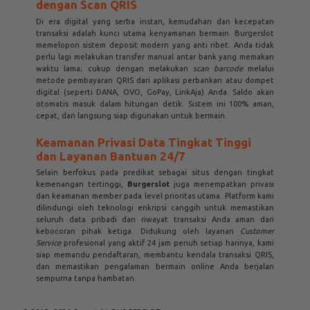
dengan Scan QRIS
Di era digital yang serba instan, kemudahan dan kecepatan
transaksi adalah kunci utama kenyamanan bermain. Burgerslot
memelopori sistem deposit modern yang anti ribet. Anda tidak
perlu lagi melakukan transfer manual antar bank yang memakan
waktu lama; cukup dengan melakukan
scan barcode
melalui
metode pembayaran QRIS dari aplikasi perbankan atau dompet
digital (seperti DANA, OVO, GoPay, LinkAja) Anda. Saldo akan
otomatis masuk dalam hitungan detik. Sistem ini 100% aman,
cepat, dan langsung siap digunakan untuk bermain.
Keamanan Privasi Data Tingkat Tinggi
dan Layanan Bantuan 24/7
Selain berfokus pada predikat sebagai situs dengan tingkat
kemenangan tertinggi,
Burgerslot
juga menempatkan privasi
dan keamanan member pada level prioritas utama. Platform kami
dilindungi oleh teknologi enkripsi canggih untuk memastikan
seluruh data pribadi dan riwayat transaksi Anda aman dari
kebocoran pihak ketiga. Didukung oleh layanan
Customer
Service
profesional yang aktif 24 jam penuh setiap harinya, kami
siap memandu pendaftaran, membantu kendala transaksi QRIS,
dan memastikan pengalaman bermain online Anda berjalan
sempurna tanpa hambatan.