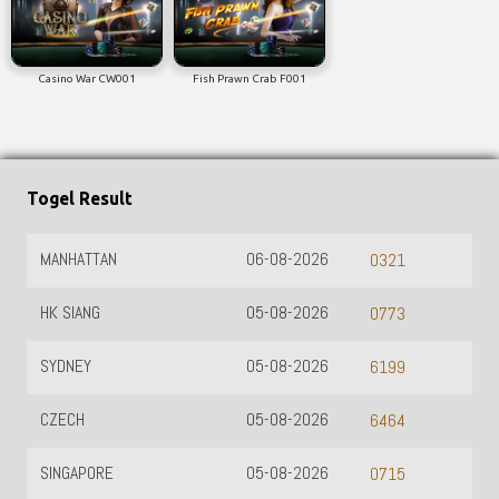
Casino War CW001
Fish Prawn Crab F001
Togel Result
MANHATTAN
06-08-2026
T
0321
HK SIANG
05-08-2026
C
0773
SYDNEY
05-08-2026
T
6199
CZECH
05-08-2026
T
6464
SINGAPORE
05-08-2026
O
0715