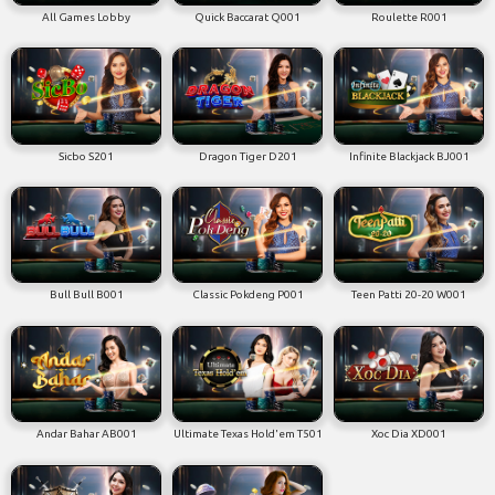
All Games Lobby
Quick Baccarat Q001
Roulette R001
Sicbo S201
Dragon Tiger D201
Infinite Blackjack BJ001
Bull Bull B001
Classic Pokdeng P001
Teen Patti 20-20 W001
Andar Bahar AB001
Ultimate Texas Hold'em T501
Xoc Dia XD001