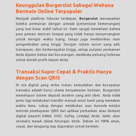
Keunggulan Burgerslot Sebagai Wahana
Bermain Online Terpopuler
Menjadi platform hiburan terdepan,
Burgerslot
menawarkan
koleksi permainan dengan
winrate
(persentase kemenangan)
yang luar biasa stabil tahun ini. Kami sangat memahami bahwa
para pemain mencari tempat yang tidak hanya menyenangkan
untuk mengisi waktu luang, tetapi juga memberikan rasio
pengembalian yang tinggi. Dengan sistem server yang adil,
transparan, dan berkecepatan tinggi, setiap putaran permainan
Anda dijamin bebas dari kecurangan, membuka peluang terbesar
untuk meraih profit impian Anda.
Transaksi Super Cepat & Praktis Hanya
dengan Scan QRIS
Di era digital yang serba instan, kemudahan dan kecepatan
transaksi adalah kunci utama kenyamanan bermain. Burgerslot
memelopori sistem deposit modern yang anti ribet. Anda tidak
perlu lagi melakukan transfer manual antar bank yang memakan
waktu lama; cukup dengan melakukan
scan barcode
melalui
metode pembayaran QRIS dari aplikasi perbankan atau dompet
digital (seperti DANA, OVO, GoPay, LinkAja) Anda. Saldo akan
otomatis masuk dalam hitungan detik. Sistem ini 100% aman,
cepat, dan langsung siap digunakan untuk bermain.