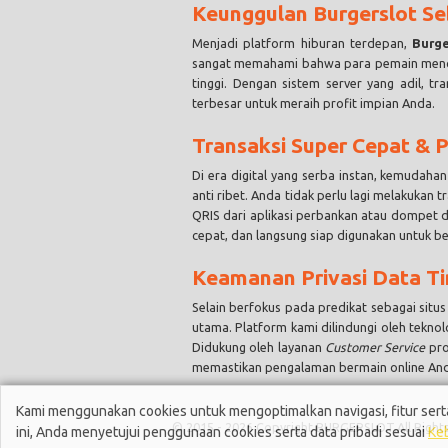
Keunggulan Burgerslot Se
Menjadi platform hiburan terdepan,
Burge
sangat memahami bahwa para pemain mencar
tinggi. Dengan sistem server yang adil, 
terbesar untuk meraih profit impian Anda.
Transaksi Super Cepat & 
Di era digital yang serba instan, kemudah
anti ribet. Anda tidak perlu lagi melakuka
QRIS dari aplikasi perbankan atau dompet d
cepat, dan langsung siap digunakan untuk b
Keamanan Privasi Data Ti
Selain berfokus pada predikat sebagai situ
utama. Platform kami dilindungi oleh teknol
Didukung oleh layanan
Customer Service
pro
memastikan pengalaman bermain online And
Kami menggunakan cookies untuk mengoptimalkan navigasi, fitur serta
ini, Anda menyetujui penggunaan cookies serta data pribadi sesuai
Keb
© 2015 - 2026 Copyright BURGERSLOT.
All Right