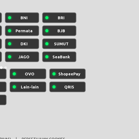
BNI
BRI
DBS
NOBU
ermata
BJB
Mega
UOB
DKI
SUMUT
Allobank
SAQU
JAGO
SeaBank
OVO
ShopeePay
Lain-lain
QRIS