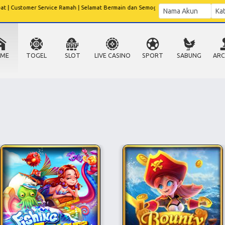
 Customer Service Ramah | Selamat Bermain dan Semoga Beruntung
Jac
ME
TOGEL
SLOT
LIVE CASINO
SPORT
SABUNG
ARC