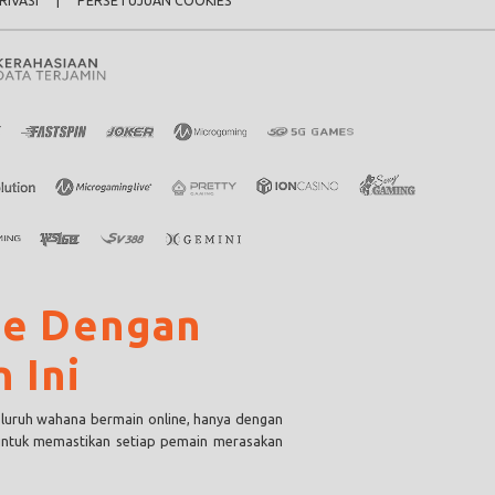
RIVASI
|
PERSETUJUAN COOKIES
ne Dengan
 Ini
eluruh wahana bermain online, hanya dengan
s untuk memastikan setiap pemain merasakan