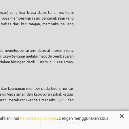
an) yang luar biasa stabil tahun ini. Kami
i juga memberikan rasio pengembalian yang
in bebas dari kecurangan, membuka peluang
slot memelopori sistem deposit modern yang
an
scan barcode
melalui metode pembayaran
dalam hitungan detik. Sistem ini 100% aman,
 dan keamanan member pada level prioritas
saksi Anda aman dari kebocoran pihak ketiga.
aran, membantu kendala transaksi QRIS, dan
×
ahkan lihat
Persetujuan Cookies
. Dengan menggunakan situs