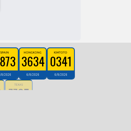
SPAIN
HONGKONG
KIMTOTO
873
3634
0341
/8/2026
6/8/2026
6/8/2026
TEXAS
8
7735
6/8/2026