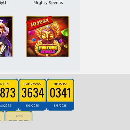
Myth
Mighty Sevens
ys
Fortune Jewels III
SPAIN
HONGKONG
KIMTOTO
873
3634
0341
/8/2026
6/8/2026
6/8/2026
TEXAS
7
7735
ia
Spin and Win