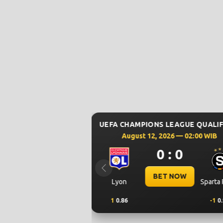
7/8/2026
Snake Treasure
Sw
UEFA CHAMPIONS LEAGUE QUALIF
August 11, 2026 — 22:59 WIB
0 : 0
Previous
BET NOW
Union 
Bodo Glimt
Gill
0.75
0.82
-0.75
Rich Cai Shen
Pa