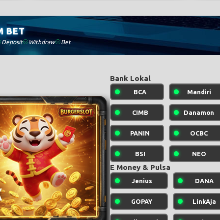
M BET
Deposit
Withdraw
Bet
Bank Lokal
rdian of The
Fruits Mania
Fortune Jewe
Museum
DBS
NOBU
Mega
UOB
Allobank
SAQU
E Money & Pulsa
Jenius
DANA
GOPAY
LinkAja
sts of Luck
Blade of Fortune
Alien Sma
Telkomsel
Axiata