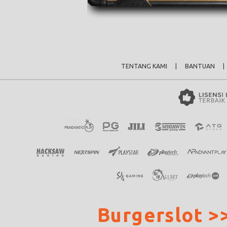
TENTANG KAMI
|
BANTUAN
|
Wild Wet Win
S
Oceanic Melodies
Ne
Burgerslot >