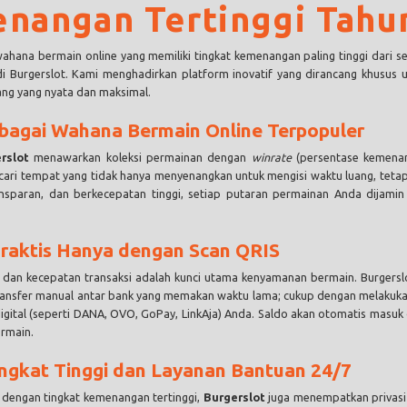
nangan Tertinggi Tahun
hana bermain online yang memiliki tingkat kemenangan paling tinggi dari s
 di Burgerslot. Kami menghadirkan platform inovatif yang dirancang khusu
ang yang nyata dan maksimal.
bagai Wahana Bermain Online Terpopuler
Loki
Legend of Nian
Lucky Fort
rslot
menawarkan koleksi permainan dengan
winrate
(persentase kemenang
i tempat yang tidak hanya menyenangkan untuk mengisi waktu luang, tetap
transparan, dan berkecepatan tinggi, setiap putaran permainan Anda dijam
Praktis Hanya dengan Scan QRIS
an dan kecepatan transaksi adalah kunci utama kenyamanan bermain. Burger
n transfer manual antar bank yang memakan waktu lama; cukup dengan melakuk
igital (seperti DANA, OVO, GoPay, LinkAja) Anda. Saldo akan otomatis masuk 
nly Fortunes 2
Heavenly Fortunes
God of Wea
ermain.
ngkat Tinggi dan Layanan Bantuan 24/7
s dengan tingkat kemenangan tertinggi,
Burgerslot
juga menempatkan privasi