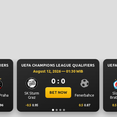
7/8/2026
6/8/2026
6/8/2026
7/8/2026
7/8/2026
eet Frenzy
Nezha
Roma
IERS
E-FOOTBALL F24 INTERNATIONAL
E-
FRIENDLY
August 7, 2026 — 18:45 WIB
0 : 1
Saint-
oise
BET NOW
e-Poland
e-Wales
e-F
1.00
i Gow Ways
Muay Thai Fighter
Leprechaun B
0.25
0.42
-0.25
-0.66
0.0