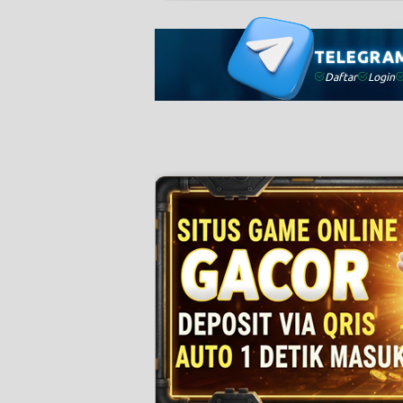
TELEGRA
Daftar
Login
Gold Rush Cowboys
Gua
Pumpkins Go Lucky
Bea