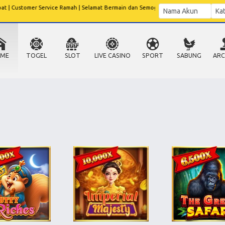
Customer Service Ramah | Selamat Bermain dan Semoga Beruntung
Jack
ME
TOGEL
SLOT
LIVE CASINO
SPORT
SABUNG
ARC