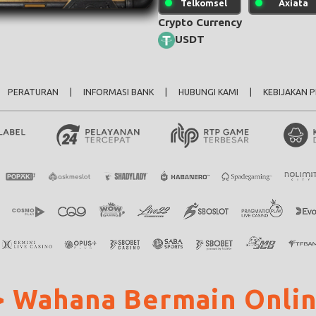
Crypto Currency
USDT
PERATURAN
|
INFORMASI BANK
|
HUBUNGI KAMI
|
KEBIJAKAN P
exy Vegas
Triple Happiness
Space Conq
on Fantasy
Money Empire
Money Dra
> Wahana Bermain Onli