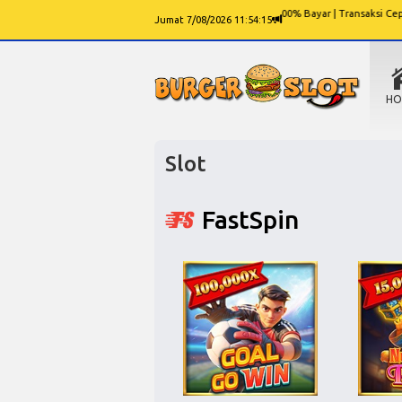
Jackpot 100% Bayar | Transaksi Cepat | 
Jumat 7/08/2026 11:54:16
HO
Slot
FastSpin