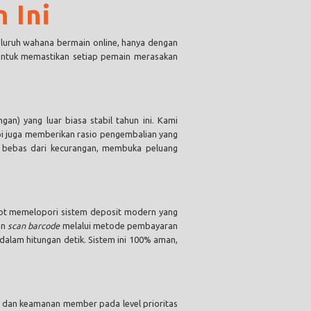
 Ini
eluruh wahana bermain online, hanya dengan
s untuk memastikan setiap pemain merasakan
une
Legend of Eagle
an) yang luar biasa stabil tahun ini. Kami
i juga memberikan rasio pengembalian yang
in bebas dari kecurangan, membuka peluang
slot memelopori sistem deposit modern yang
an
scan barcode
melalui metode pembayaran
dalam hitungan detik. Sistem ini 100% aman,
lth
Ganesha Luck
 dan keamanan member pada level prioritas