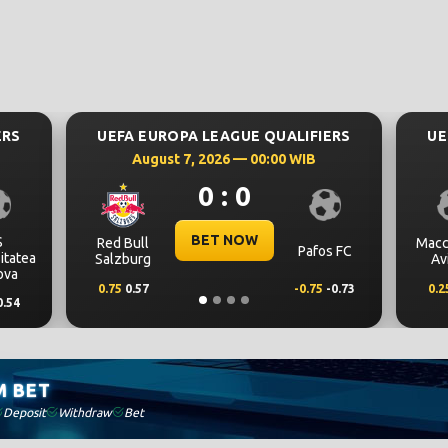
IERS
UEFA EUROPA LEAGUE QUALIFIERS
August 7, 2026 — 00:45 WIB
0 : 0
BET NOW
art of
Ja
PAOK
Anderlecht
lothian
B
5
-0.96
0.5
0.66
-0.5
-0.82
0
M BET
Deposit
Withdraw
Bet