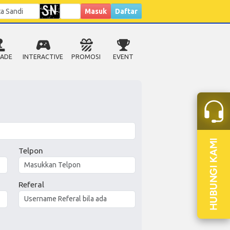
ckpot 100% Bayar | Transaksi Cepat | Customer Service Ramah | Selamat Bermain d
Masuk
Daftar
ADE
INTERACTIVE
PROMOSI
EVENT
Telpon
Referal