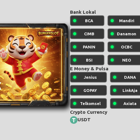
Bank Lokal
BCA
Mandiri
CIMB
Danamon
PANIN
OCBC
BSI
NEO
E Money & Pulsa
Jenius
DANA
GOPAY
LinkAja
Telkomsel
Axiata
Crypto Currency
USDT