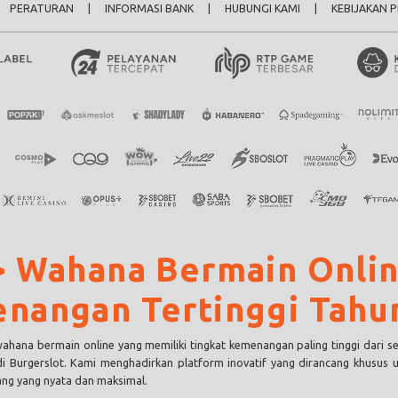
PERATURAN
|
INFORMASI BANK
|
HUBUNGI KAMI
|
KEBIJAKAN P
> Wahana Bermain Onli
nangan Tertinggi Tahun
hana bermain online yang memiliki tingkat kemenangan paling tinggi dari s
 di Burgerslot. Kami menghadirkan platform inovatif yang dirancang khusu
ang yang nyata dan maksimal.