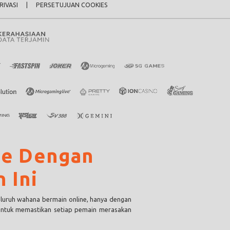
RIVASI
|
PERSETUJUAN COOKIES
ne Dengan
 Ini
eluruh wahana bermain online, hanya dengan
s untuk memastikan setiap pemain merasakan