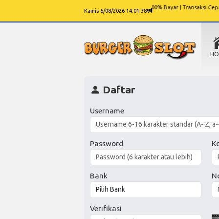
Jackpot 100% Bayar | Transaksi Cepat |
Kamis 6/08/2026 14:01:38
HO
Daftar
Username
Password
K
Bank
N
Verifikasi