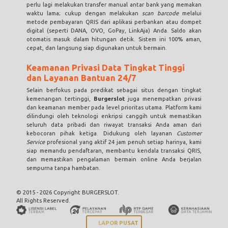
perlu lagi melakukan transfer manual antar bank yang memakan
waktu lama; cukup dengan melakukan
scan barcode
melalui
metode pembayaran QRIS dari aplikasi perbankan atau dompet
digital (seperti DANA, OVO, GoPay, LinkAja) Anda. Saldo akan
otomatis masuk dalam hitungan detik. Sistem ini 100% aman,
cepat, dan langsung siap digunakan untuk bermain.
Keamanan Privasi Data Tingkat Tinggi
dan Layanan Bantuan 24/7
Selain berfokus pada predikat sebagai situs dengan tingkat
kemenangan tertinggi,
Burgerslot
juga menempatkan privasi
dan keamanan member pada level prioritas utama. Platform kami
dilindungi oleh teknologi enkripsi canggih untuk memastikan
seluruh data pribadi dan riwayat transaksi Anda aman dari
kebocoran pihak ketiga. Didukung oleh layanan
Customer
Service
profesional yang aktif 24 jam penuh setiap harinya, kami
siap memandu pendaftaran, membantu kendala transaksi QRIS,
dan memastikan pengalaman bermain online Anda berjalan
sempurna tanpa hambatan.
© 2015 - 2026 Copyright BURGERSLOT.
All Rights Reserved.
LAPOR PUSAT