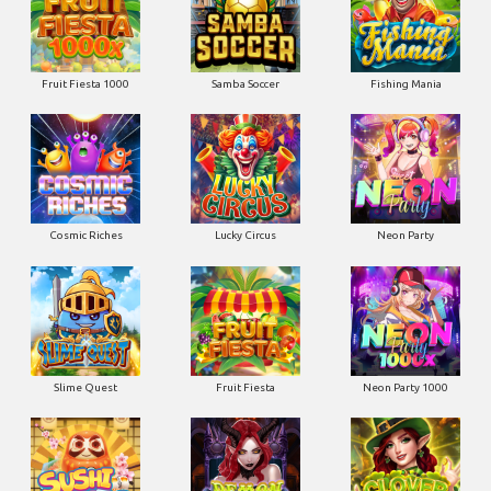
Fruit Fiesta 1000
Samba Soccer
Fishing Mania
Cosmic Riches
Lucky Circus
Neon Party
Slime Quest
Fruit Fiesta
Neon Party 1000