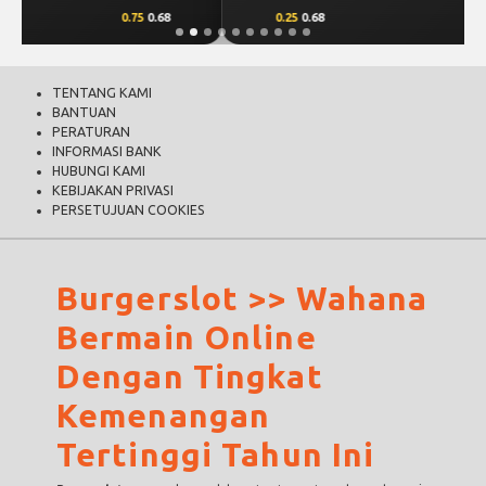
0.25
0.68
-0.25
-0.86
TENTANG KAMI
BANTUAN
PERATURAN
INFORMASI BANK
HUBUNGI KAMI
KEBIJAKAN PRIVASI
PERSETUJUAN COOKIES
Burgerslot >> Wahana
Bermain Online
Dengan Tingkat
Kemenangan
Tertinggi Tahun Ini