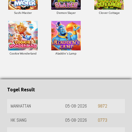
Sushi Master
Demon Slayer
Clover Cottage
Cookie Wonderland
Aladdin's Lamp
Togel Result
-08-2026
TOTO WUHAN
06-08-20
9872
-08-2026
CAMBODIA
05-08-20
0773