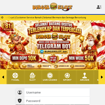
pat | Customer Service Ramah | Selamat Bermain dan Semoga Beruntung
Jackpot 100%
TOGEL
SLOT
LIVE CASINO
SPORT
ARCADE
SABU