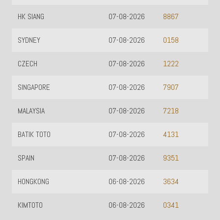
CAMBODIA
07-08-2026
4372
TOTO MACAU
07-08-2026
6303
TAIWAN
07-08-2026
5838
OREGON
07-08-2026
1233
BANGKOK
07-08-2026
9277
TEXAS
07-08-2026
8131