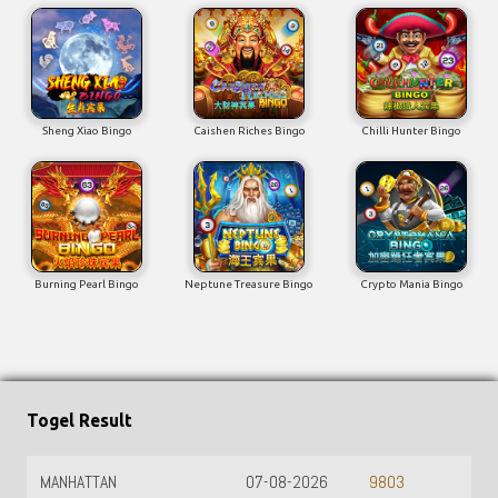
Sheng Xiao Bingo
Caishen Riches Bingo
Chilli Hunter Bingo
Burning Pearl Bingo
Neptune Treasure Bingo
Crypto Mania Bingo
Togel Result
TOTO WUHAN
07-08-2026
8442